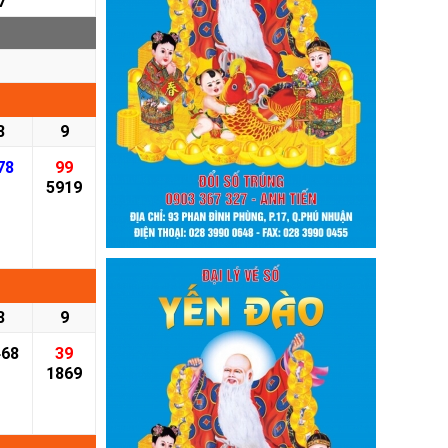
7
8
9
78
99
5919
8
9
468
39
1869