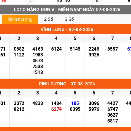
99
96
95
9
9
LOTO HÀNG ĐƠN VỊ "MIỀN NAM" NGÀY 07-08-2026
Bình thường
2 Số
3 Số
VĨNH LONG - 07-08-2026
1
2
3
4
5
6
7
471
0682
4163
6124
5145
2246
6557
6
661
1122
1983
3926
0573
7533
1513
BÌNH DƯƠNG - 07-08-2026
1
2
3
4
5
6
7
501
3072
4833
1434
185
3096
4427
4
8212
6274
8395
5976
6747
0627
5817