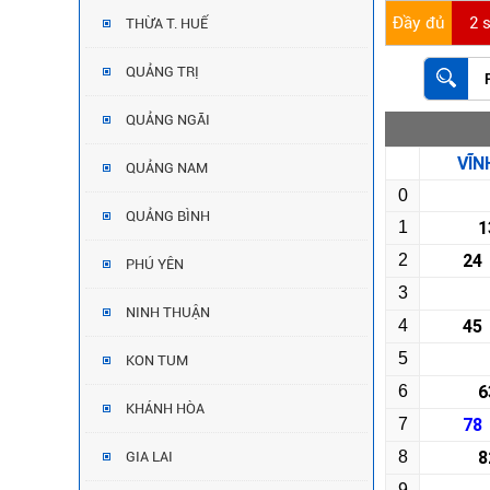
Đầy đủ
2 
THỪA T. HUẾ
QUẢNG TRỊ
QUẢNG NGÃI
VĨN
QUẢNG NAM
0
QUẢNG BÌNH
1
1
2
24
PHÚ YÊN
3
NINH THUẬN
4
45
5
KON TUM
6
6
KHÁNH HÒA
7
78
8
8
GIA LAI
9