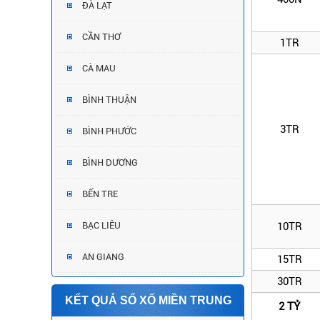
ĐÀ LẠT
CẦN THƠ
1TR
CÀ MAU
BÌNH THUẬN
3TR
BÌNH PHƯỚC
BÌNH DƯƠNG
BẾN TRE
BẠC LIÊU
10TR
AN GIANG
15TR
30TR
KẾT QUẢ SỔ XỐ MIỀN TRUNG
2 TỶ