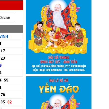
Chia sẻ
VINH
1
17
23
9
4
4
55
1
76
85
82