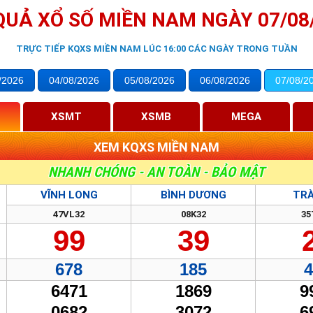
QUẢ XỔ SỐ MIỀN NAM NGÀY 07/08
TRỰC TIẾP KQXS MIỀN NAM LÚC 16:00 CÁC NGÀY TRONG TUẦN
/2026
04/08
/2026
05/08
/2026
06/08
/2026
07/08
/2
XSMT
XSMB
MEGA
XEM KQXS MIỀN NAM
NHANH CHÓNG - AN TOÀN - BẢO MẬT
VĨNH LONG
BÌNH DƯƠNG
TRÀ
47VL32
08K32
35
99
39
678
185
4
6471
1869
9
0682
3072
6