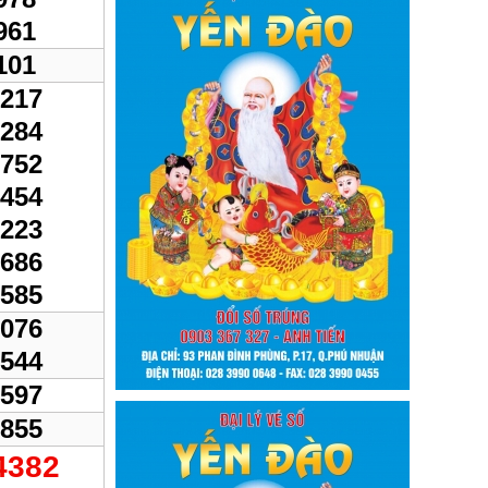
961
101
217
284
752
454
223
686
585
076
544
597
855
4382