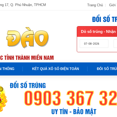
ờng 17, Q. Phú Nhuận, TPHCM
Trang Chủ
Giới
Dò số trúng - Nhận 
N THỐNG
KẾT QUẢ XỔ SỐ ĐIỆN TOÁN
ĐỔI SỐ TR