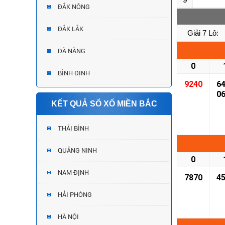
ĐẮK NÔNG
ĐẮK LẮK
Giải 7 Lô:
ĐÀ NẴNG
0
BÌNH ĐỊNH
9240
6
0
KẾT QUẢ SỔ XỐ MIỀN BẮC
THÁI BÌNH
QUẢNG NINH
0
NAM ĐỊNH
7870
4
HẢI PHÒNG
HÀ NỘI