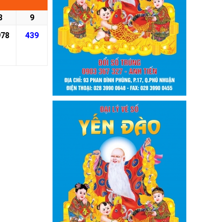
8
9
978
439