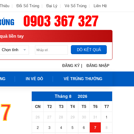
 Thiệu
Đổi Số Trúng
Đại Lý
Vé Số Trúng
Liên Hệ
quà liền tay
DÒ KẾT QUẢ
Chọn tỉnh
ĐĂNG KÝ |
ĐĂNG NHẬP
ÚNG
IN VÉ DÒ
VÉ TRÚNG THƯỞNG
Tháng 8
2026
CN
T2
T3
T4
T5
T6
T7
26
27
28
29
30
31
1
2
3
4
5
6
7
8