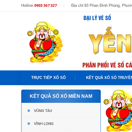
Hotline:
0903 367 327
Địa chỉ:
93 Phan Đình Phùng, Phư
TRỰC TIẾP XỔ SỐ
KẾT QUẢ XỔ SỐ TRUYỀ
KẾT QUẢ SỔ XỐ MIỀN NAM
VŨNG TÀU
VĨNH LONG