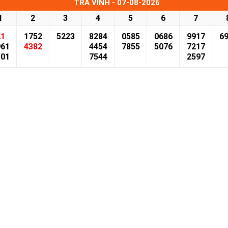
TRÀ VINH - 07-08-2026
1
2
3
4
5
6
7
21
1752
5223
8284
0585
0686
9917
6
961
4382
4454
7855
5076
7217
101
7544
2597