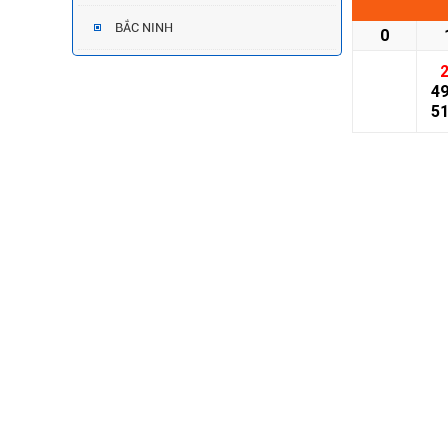
BẮC NINH
0
4
5