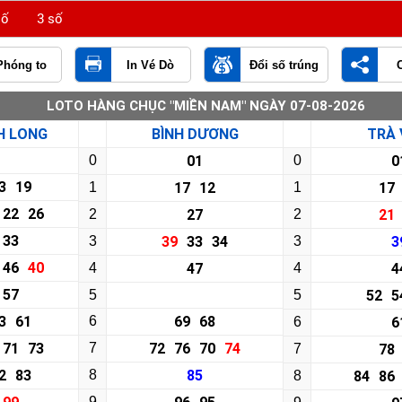
số
3 số
Phóng to
In Vé Dò
Đổi số trúng
LOTO HÀNG CHỤC "MIỀN NAM" NGÀY 07-08-2026
H LONG
BÌNH DƯƠNG
TRÀ 
0
01
0
0
3
19
1
17
12
1
17
22
26
2
27
2
21
33
3
39
33
34
3
3
46
40
4
47
4
4
57
5
5
52
5
3
61
6
69
68
6
6
71
73
7
72
76
70
74
7
78
2
83
8
85
8
84
86
9