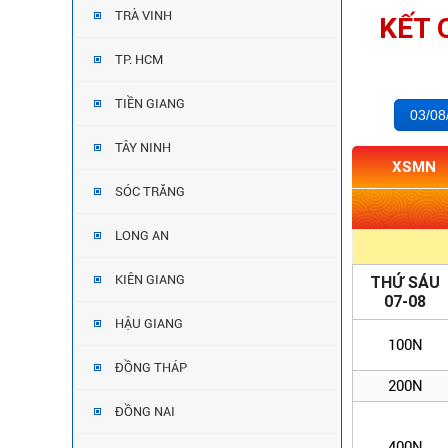
TRÀ VINH
KẾT 
TP. HCM
TIỀN GIANG
03/08
TÂY NINH
XSMN
SÓC TRĂNG
LONG AN
KIÊN GIANG
THỨ SÁU
07-08
HẬU GIANG
100N
ĐỒNG THÁP
200N
ĐỒNG NAI
400N