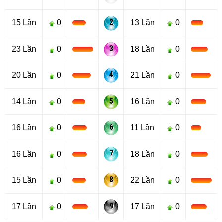
2
15 Lần
0
13 Lần
0
3
23 Lần
0
18 Lần
0
4
20 Lần
0
21 Lần
0
5
14 Lần
0
16 Lần
0
6
16 Lần
0
11 Lần
0
7
16 Lần
0
18 Lần
0
8
15 Lần
0
22 Lần
0
9
17 Lần
0
17 Lần
0