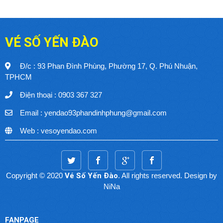
VÉ SỐ YẾN ĐÀO
Đ/c : 93 Phan Đình Phùng, Phường 17, Q. Phú Nhuận,
TPHCM
Điện thoại : 0903 367 327
Email : yendao93phandinhphung@gmail.com
Web : vesoyendao.com
Copyright © 2020
Vé Số Yến Đào
. All rights reserved. Design by
NiNa
FANPAGE