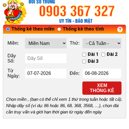
Thống kê theo miền
Thống kê theo tỉnh
Miền:
Thứ:
Đài 1
Đài 2
Dãy
Số:
Đài 3
Từ
Đến:
Ngày:
XEM
THỐNG KÊ
Chọn miền , (bạn có thể chỉ xem 1 thứ trong tuần hoặc tất cả).
Nhập dãy số (ví dụ: 86 hoặc 86, 68, 368, 3568, …), chọn đài
cần truy vấn và giới hạn thời gian từ ngày đến ngày