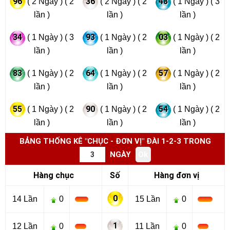
96
36
48
( 2 Ngày ) ( 2
( 2 Ngày ) ( 2
( 1 Ngày ) ( 3
lần )
lần )
lần )
34
93
03
( 1 Ngày ) ( 3
( 1 Ngày ) ( 2
( 1 Ngày ) ( 2
lần )
lần )
lần )
83
64
57
( 1 Ngày ) ( 2
( 1 Ngày ) ( 2
( 1 Ngày ) ( 2
lần )
lần )
lần )
55
90
54
( 1 Ngày ) ( 2
( 1 Ngày ) ( 2
( 1 Ngày ) ( 2
lần )
lần )
lần )
BẢNG THỐNG KÊ "CHỤC - ĐƠN VỊ" ĐÀI 1-2-3 TRONG
NGÀY
Hàng chục
Số
Hàng đơn vị
0
14 Lần
0
15 Lần
0
1
12 Lần
0
11 Lần
0