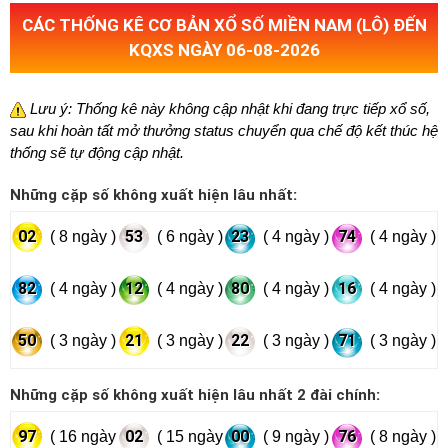
CÁC THỐNG KÊ CƠ BẢN XỔ SỐ MIỀN NAM (LÔ) ĐẾN
KQXS NGÀY 06-08-2026
Lưu ý: Thống kê này không cập nhật khi đang trực tiếp xổ số,
sau khi hoàn tất mở thưởng status chuyển qua chế độ kết thúc hệ
thống sẽ tự động cập nhật.
Những cặp số không xuất hiện lâu nhất:
02
53
23
74
( 8 ngày )
( 6 ngày )
( 4 ngày )
( 4 ngày )
82
12
80
16
( 4 ngày )
( 4 ngày )
( 4 ngày )
( 4 ngày )
50
21
22
71
( 3 ngày )
( 3 ngày )
( 3 ngày )
( 3 ngày )
Những cặp số không xuất hiện lâu nhất 2 đài chính:
97
02
00
76
( 16 ngày
( 15 ngày
( 9 ngày )
( 8 ngày )