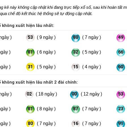
g kê này không cập nhật khi đang trực tiếp xổ số, sau khi hoàn tất 
qua chế độ kết thúc hệ thống sẽ tự động cập nhật.
 không xuất hiện lâu nhất:
53
80
49
ngày )
( 9 ngày )
( 7 ngày )
81
32
66
gày )
( 6 ngày )
( 5 ngày )
31
15
60
gày )
( 5 ngày )
( 4 ngày )
 không xuất hiện lâu nhất 2 đài chính:
02
00
53
ngày )
( 18 ngày )
( 12 ngày )
81
87
23
gày )
( 8 ngày )
( 7 ngày )
80
16
91
gày )
( 7 ngày )
( 7 ngày )