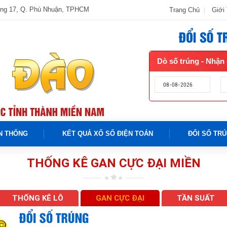
ờng 17, Q. Phú Nhuận, TPHCM
Trang Chủ
Giới
Dò số trúng - Nhận 
N THỐNG
KẾT QUẢ XỔ SỐ ĐIỆN TOÁN
ĐỔI SỐ TR
THỐNG KÊ GAN CỰC ĐẠI MIỀN
THỐNG KÊ LÔ
GAN CỰC ĐẠI
TẦN SUẤT