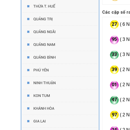
THỪA T. HUẾ
Các cặp số ra
QUẢNG TRỊ
27
( 6 N
QUẢNG NGÃI
95
( 3 N
QUẢNG NAM
33
( 3 N
QUẢNG BÌNH
39
( 2 N
PHÚ YÊN
NINH THUẬN
01
( 2 N
KON TUM
47
( 2 N
KHÁNH HÒA
97
( 2 N
GIA LAI
24
( 2 N