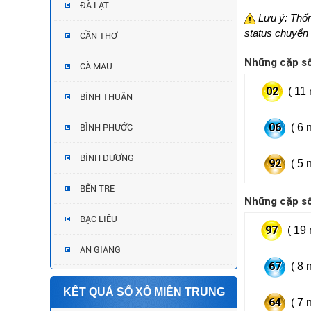
ĐÀ LẠT
Lưu ý: Thốn
status chuyển 
CẦN THƠ
Những cặp số
CÀ MAU
02
( 11 
BÌNH THUẬN
06
( 6 n
BÌNH PHƯỚC
BÌNH DƯƠNG
92
( 5 n
BẾN TRE
Những cặp số
BẠC LIÊU
97
( 19 
AN GIANG
67
( 8 n
KẾT QUẢ SỔ XỐ MIỀN TRUNG
64
( 7 n