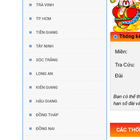
TRÀ VINH
TP. HCM
TIỀN GIANG
Thống kê
TÂY NINH
Miền:
SÓC TRĂNG
Tra Cứu:
LONG AN
Đài
KIÊN GIANG
Bạn có thể t
HẬU GIANG
hạn số đài và
ĐỒNG THÁP
ĐỒNG NAI
CÁC THỐN