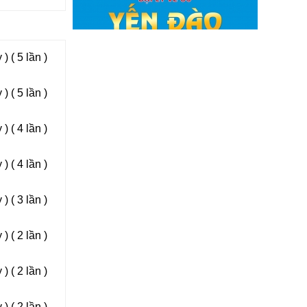
) ( 5 lần )
) ( 5 lần )
) ( 4 lần )
) ( 4 lần )
) ( 3 lần )
) ( 2 lần )
) ( 2 lần )
) ( 2 lần )