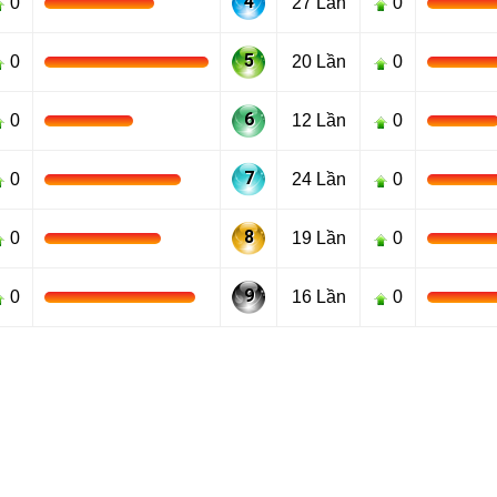
4
0
27 Lần
0
5
0
20 Lần
0
6
0
12 Lần
0
7
0
24 Lần
0
8
0
19 Lần
0
9
0
16 Lần
0