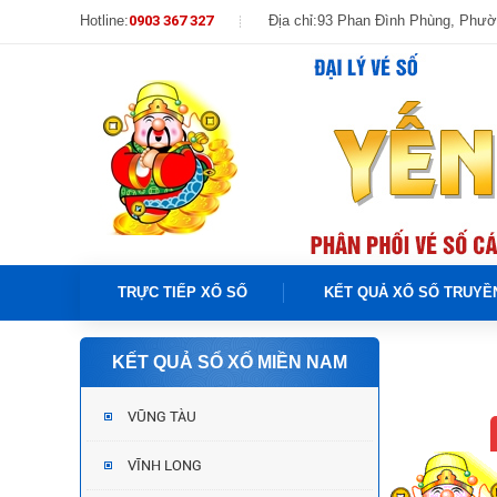
Hotline:
0903 367 327
Địa chỉ:
93 Phan Đình Phùng, Phư
TRỰC TIẾP XỔ SỐ
KẾT QUẢ XỔ SỐ TRUYỀ
KẾT QUẢ SỔ XỐ MIỀN NAM
VŨNG TÀU
VĨNH LONG