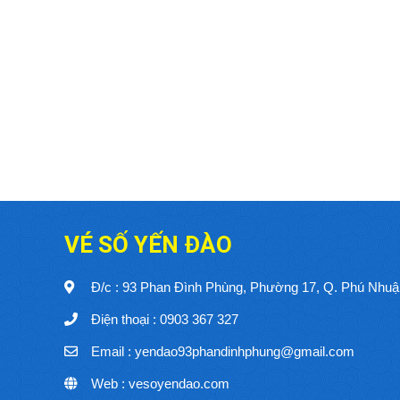
VÉ SỐ YẾN ĐÀO
Đ/c : 93 Phan Đình Phùng, Phường 17, Q. Phú Nh
Điện thoại : 0903 367 327
Email : yendao93phandinhphung@gmail.com
Web : vesoyendao.com