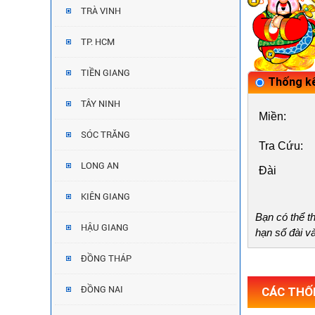
TRÀ VINH
TP. HCM
TIỀN GIANG
Thống kê
TÂY NINH
Miền:
SÓC TRĂNG
Tra Cứu:
LONG AN
Đài
KIÊN GIANG
Bạn có thể t
HẬU GIANG
hạn số đài và
ĐỒNG THÁP
ĐỒNG NAI
CÁC THỐN