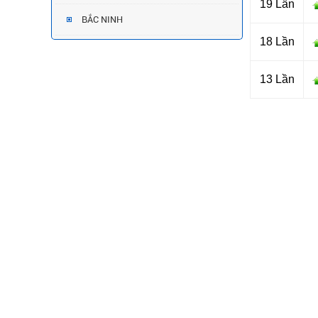
19 Lần
BẮC NINH
18 Lần
13 Lần