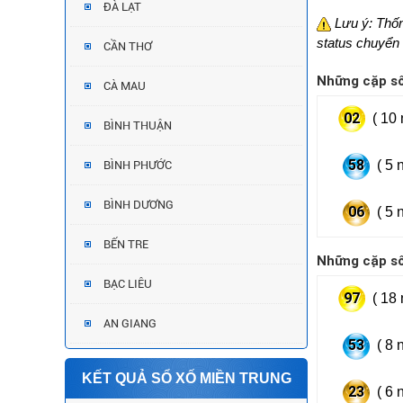
ĐÀ LẠT
Lưu ý: Thốn
status chuyển 
CẦN THƠ
Những cặp số
CÀ MAU
02
( 10 
BÌNH THUẬN
58
( 5 n
BÌNH PHƯỚC
BÌNH DƯƠNG
06
( 5 n
BẾN TRE
Những cặp số
BẠC LIÊU
97
( 18 
AN GIANG
53
( 8 n
KẾT QUẢ SỔ XỐ MIỀN TRUNG
23
( 6 n