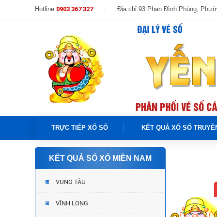
Hotline:
0903 367 327
Địa chỉ:
93 Phan Đình Phùng, Phư
TRỰC TIẾP XỔ SỐ
KẾT QUẢ XỔ SỐ TRUYỀ
KẾT QUẢ SỔ XỐ MIỀN NAM
VŨNG TÀU
VĨNH LONG