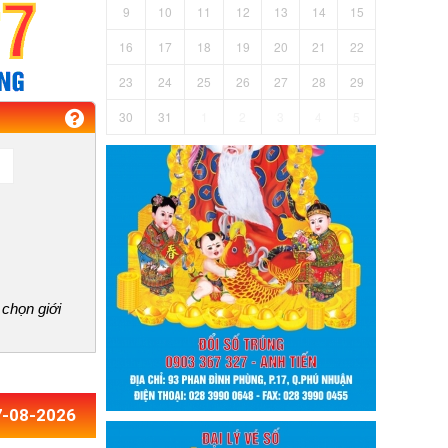
9
10
11
12
13
14
15
16
17
18
19
20
21
22
23
24
25
26
27
28
29
30
31
1
2
3
4
5
 chọn giới
7-08-2026