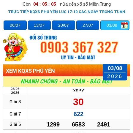
Còn
0
4
:
0
5
:
0
5
nữa đến xổ số Miền Trung
TRỰC TIẾP KQXS PHÚ YÊN LÚC 17:10 CÁC NGÀY TRONG TUẦN
06/07
13/07
20/07
27/07
03/08
03/08
XEM KQXS PHÚ YÊN
2026
NHANH CHÓNG - AN TOÀN - BẢO MẬT
03/08
XSPY
2026
30
Giải 8
622
Giải 7
1299
6583
2491
Giải 6