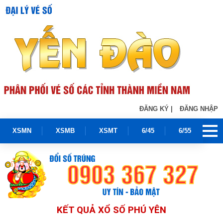
ĐĂNG KÝ |
ĐĂNG NHẬP
XSMN
XSMB
XSMT
6/45
6/55
KẾT QUẢ XỔ SỐ PHÚ YÊN