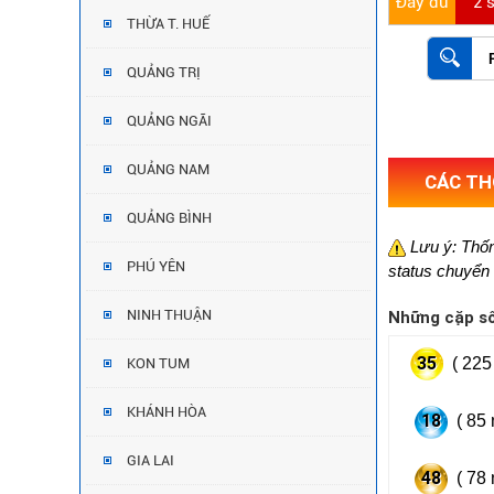
Đầy đủ
2 
THỪA T. HUẾ
QUẢNG TRỊ
QUẢNG NGÃI
QUẢNG NAM
CÁC TH
QUẢNG BÌNH
Lưu ý: Thốn
PHÚ YÊN
status chuyển 
NINH THUẬN
Những cặp số
35
( 225 
KON TUM
KHÁNH HÒA
18
( 85 
GIA LAI
48
( 78 