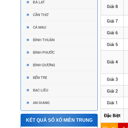
ĐÀ LẠT
Giải 8
CẦN THƠ
Giải 7
CÀ MAU
Giải 6
BÌNH THUẬN
Giải 5
BÌNH PHƯỚC
Giải 4
BÌNH DƯƠNG
BẾN TRE
Giải 3
BẠC LIÊU
Giải 2
Giải 1
AN GIANG
Đặc Biệt
KẾT QUẢ SỔ XỐ MIỀN TRUNG