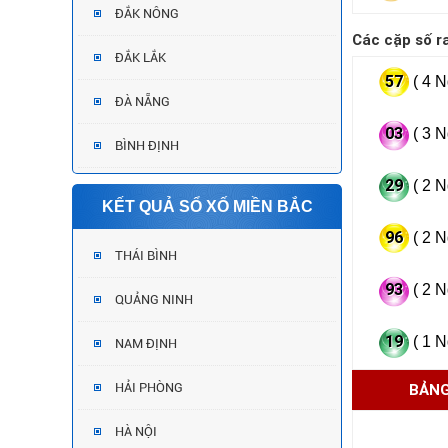
ĐẮK NÔNG
Các cặp số ra 
ĐẮK LẮK
57
( 4 N
ĐÀ NẴNG
03
( 3 N
BÌNH ĐỊNH
29
( 2 N
KẾT QUẢ SỔ XỐ MIỀN BẮC
96
( 2 N
THÁI BÌNH
93
( 2 N
QUẢNG NINH
19
( 1 N
NAM ĐỊNH
HẢI PHÒNG
BẢNG
HÀ NỘI