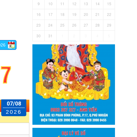
9
10
11
12
13
14
15
16
17
18
19
20
21
22
23
24
25
26
27
28
29
30
31
1
2
3
4
5
026
07/08
2026