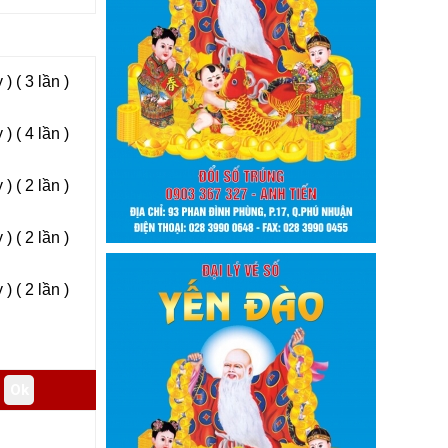
) ( 3 lần )
) ( 4 lần )
) ( 2 lần )
) ( 2 lần )
) ( 2 lần )