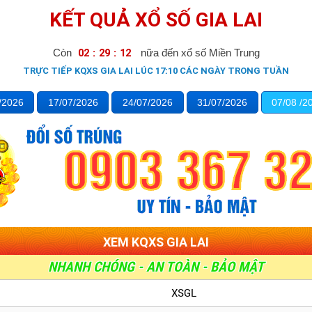
KẾT QUẢ XỔ SỐ GIA LAI
Còn
0
2
:
2
9
:
1
1
nữa đến xổ số Miền Trung
TRỰC TIẾP KQXS GIA LAI LÚC 17:10 CÁC NGÀY TRONG TUẦN
/2026
17/07
/2026
24/07
/2026
31/07
/2026
07/08
/2
XEM KQXS GIA LAI
NHANH CHÓNG - AN TOÀN - BẢO MẬT
XSGL