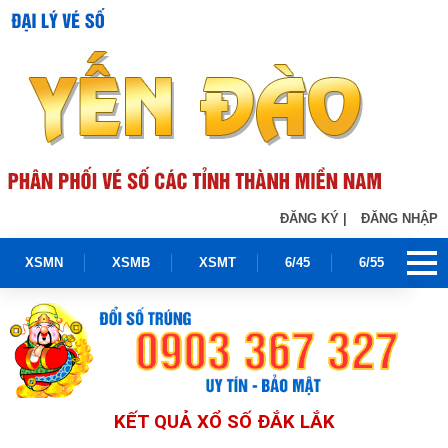
ĐĂNG KÝ |
ĐĂNG NHẬP
XSMN
XSMB
XSMT
6/45
6/55
KẾT QUẢ XỔ SỐ ĐẮK LẮK