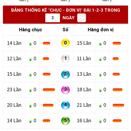
BẢNG THỐNG KÊ "CHỤC - ĐƠN VỊ" ĐÀI 1-2-3 TRONG
NGÀY
Hàng chục
Số
Hàng đơn vị
0
14 Lần
0
15 Lần
0
1
12 Lần
0
11 Lần
0
2
15 Lần
0
13 Lần
0
3
23 Lần
0
18 Lần
0
4
20 Lần
0
21 Lần
0
5
14 Lần
0
16 Lần
0