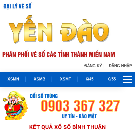
ĐĂNG KÝ |
ĐĂNG NHẬP
XSMN
XSMB
XSMT
6/45
6/55
KẾT QUẢ XỔ SỐ BÌNH THUẬN