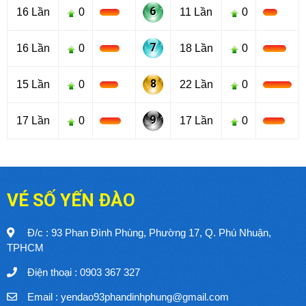
6
16 Lần
0
11 Lần
0
7
16 Lần
0
18 Lần
0
8
15 Lần
0
22 Lần
0
9
17 Lần
0
17 Lần
0
VÉ SỐ YẾN ĐÀO
Đ/c : 93 Phan Đình Phùng, Phường 17, Q. Phú Nhuận,
TPHCM
Điện thoại : 0903 367 327
Email : yendao93phandinhphung@gmail.com