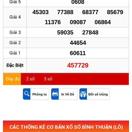
0608
Giải 5
45303
77388
68377
85679
Giải 4
11376
09087
06864
59035
27848
Giải 3
44654
Giải 2
60611
Giải 1
457729
Đặc Biệt
Đầy đủ
2 số
3 số
Phóng to
In Vé Dò
Đổi số trúng
CÁC THỐNG KÊ CƠ BẢN XỔ SỐ BÌNH THUẬN (LÔ)