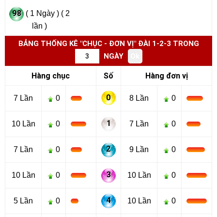
98
( 1 Ngày ) ( 2
lần )
BẢNG THỐNG KÊ "CHỤC - ĐƠN VỊ" ĐÀI 1-2-3 TRONG
NGÀY
Hàng chục
Số
Hàng đơn vị
0
7 Lần
0
8 Lần
0
1
10 Lần
0
7 Lần
0
2
7 Lần
0
9 Lần
0
3
10 Lần
0
10 Lần
0
4
5 Lần
0
10 Lần
0