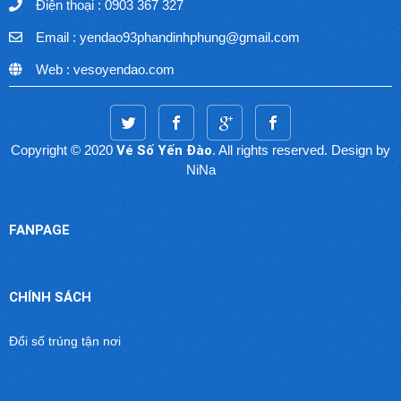
Điện thoại : 0903 367 327
Email : yendao93phandinhphung@gmail.com
Web : vesoyendao.com
Copyright © 2020
Vé Số Yến Đào
. All rights reserved. Design by
NiNa
FANPAGE
CHÍNH SÁCH
Đổi số trúng tận nơi