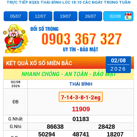
TRỰC TIẾP KQXS THÁI BÌNH LÚC 18:10 CÁC NGÀY TRONG TUẦN
05/07
12/07
19/07
26/07
02/08
02/08
KẾT QUẢ XỔ SỐ MIỀN BẮC
2026
NHANH CHÓNG - AN TOÀN - BẢO MẬT
02/08
THÁI BÌNH
2026
7-14-3-8-1-2eg
ĐB
11909
01183
G.Nhất
86638
28428
G.Nhì
50294
48741
18207