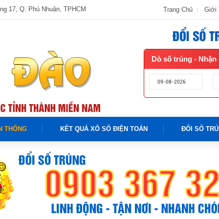
ờng 17, Q. Phú Nhuận, TPHCM
Trang Chủ
Giới
Dò số trúng - Nhận 
N THỐNG
KẾT QUẢ XỔ SỐ ĐIỆN TOÁN
ĐỔI SỐ TR