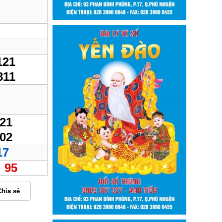
121
811
21
02
17
95
Chia sẻ