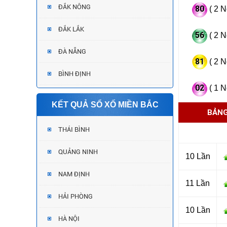
ĐẮK NÔNG
80
( 2 N
ĐẮK LẮK
56
( 2 N
ĐÀ NẴNG
81
( 2 N
BÌNH ĐỊNH
02
( 1 N
KẾT QUẢ SỔ XỐ MIỀN BẮC
BẢNG
THÁI BÌNH
QUẢNG NINH
10 Lần
NAM ĐỊNH
11 Lần
HẢI PHÒNG
10 Lần
HÀ NỘI