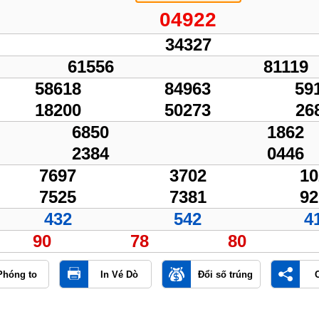
04922
34327
61556
81119
58618
84963
59
18200
50273
26
6850
1862
2384
0446
7697
3702
10
7525
7381
92
432
542
4
90
78
80
Phóng to
In Vé Dò
Đổi số trúng