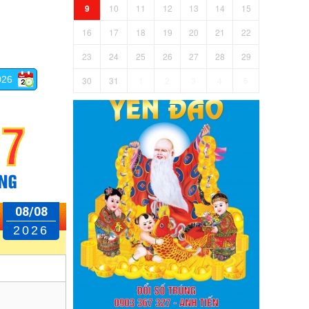
9
10
11
12
13
14
15
16
17
18
19
20
21
22
23
24
25
26
27
28
29
026
30
31
1
2
3
4
5
08/08
2026