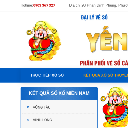
Hotline:
0903 367 327
Địa chỉ:
93 Phan Đình Phùng, Phư
TRỰC TIẾP XỔ SỐ
KẾT QUẢ XỔ SỐ TRUYỀ
KẾT QUẢ SỔ XỐ MIỀN NAM
VŨNG TÀU
VĨNH LONG