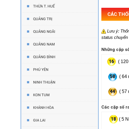
THỪA T. HUẾ
CÁC THỐN
QUẢNG TRỊ
Lưu ý: Thốn
QUẢNG NGÃI
status chuyển 
QUẢNG NAM
Những cặp số
QUẢNG BÌNH
16
( 120 
PHÚ YÊN
58
( 64 
NINH THUẬN
44
( 57 
KON TUM
Các cặp số ra 
KHÁNH HÒA
18
( 5 N
GIA LAI