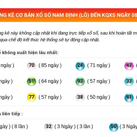
G KÊ CƠ BẢN XỔ SỐ NAM ĐỊNH (LÔ) ĐẾN KQXS NGÀY 0
g kê này không cập nhật khi đang trực tiếp xổ số, sau khi hoàn tất 
qua chế độ kết thúc hệ thống sẽ tự động cập nhật.
 không xuất hiện lâu nhất:
70
24
43
ngày )
( 85 ngày )
( 71 ngày )
(
51
93
33
ngày )
( 64 ngày )
( 57 ngày )
(
77
38
41
ngày )
( 57 ngày )
( 50 ngày )
(
liên tiếp :
32
50
gày ) ( 8 lần )
( 3 Ngày ) ( 3 lần )
( 3 Ngày 