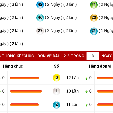
42
11
gày ) ( 3 lần )
( 2 Ngày ) ( 3 lần )
( 2 Ngày 
46
22
gày ) ( 2 lần )
( 2 Ngày ) ( 2 lần )
( 2 Ngày 
27
21
gày ) ( 2 lần )
( 2 Ngày ) ( 2 lần )
( 1 Ngày 
gày ) ( 2 lần )
 THỐNG KÊ "CHỤC - ĐƠN VỊ" ĐÀI 1-2-3 TRONG
NGÀY
Hàng chục
Số
Hàng đơn vị
0
0
12 Lần
0
1
0
10 Lần
0
2
0
11 Lần
0