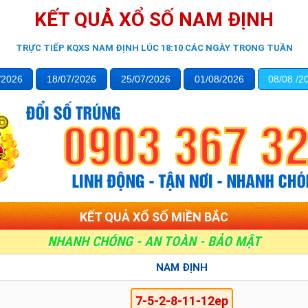
KẾT QUẢ XỔ SỐ NAM ĐỊNH
TRỰC TIẾP KQXS NAM ĐỊNH LÚC 18:10 CÁC NGÀY TRONG TUẦN
/2026
18/07
/2026
25/07
/2026
01/08
/2026
08/08
/2
KẾT QUẢ XỔ SỐ MIỀN BẮC
VÉ SỐ YẾN ĐÀO
NAM ĐỊNH
7-5-2-8-11-12ep