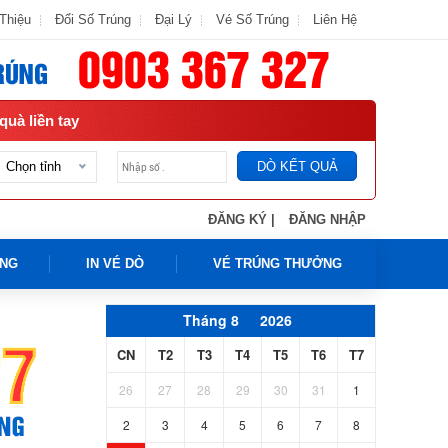
 Thiệu
Đổi Số Trúng
Đại Lý
Vé Số Trúng
Liên Hệ
quà liền tay
DÒ KẾT QUẢ
Chọn tỉnh
ĐĂNG KÝ |
ĐĂNG NHẬP
ÚNG
IN VÉ DÒ
VÉ TRÚNG THƯỞNG
Tháng 8
2026
CN
T2
T3
T4
T5
T6
T7
26
27
28
29
30
31
1
2
3
4
5
6
7
8