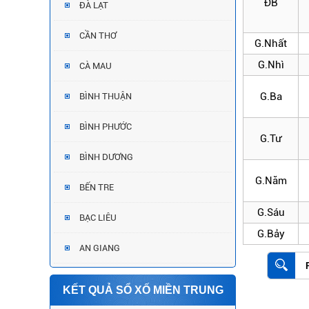
ĐB
ĐÀ LẠT
CẦN THƠ
G.Nhất
G.Nhì
CÀ MAU
G.Ba
BÌNH THUẬN
BÌNH PHƯỚC
G.Tư
BÌNH DƯƠNG
G.Năm
BẾN TRE
G.Sáu
BẠC LIÊU
G.Bảy
AN GIANG
KẾT QUẢ SỔ XỐ MIỀN TRUNG