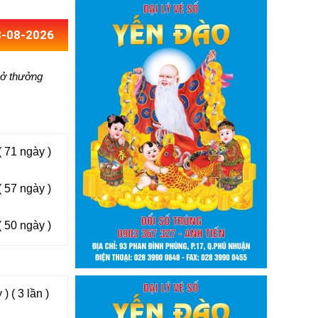
8-08-2026
mở thưởng
 71 ngày )
 57 ngày )
 50 ngày )
) ( 3 lần )