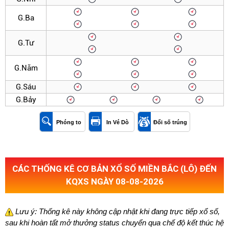
G.Ba
G.Tư
G.Năm
G.Sáu
G.Bảy
Phóng to
In Vé Dò
Đổi số trúng
CÁC THỐNG KÊ CƠ BẢN XỔ SỐ MIỀN BẮC (LÔ) ĐẾN
KQXS NGÀY 08-08-2026
Lưu ý: Thống kê này không cập nhật khi đang trực tiếp xổ số,
sau khi hoàn tất mở thưởng status chuyển qua chế độ kết thúc hệ