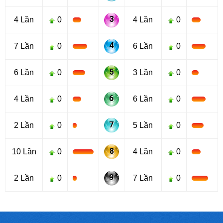
3
4 Lần
0
4 Lần
0
4
7 Lần
0
6 Lần
0
5
6 Lần
0
3 Lần
0
6
4 Lần
0
6 Lần
0
7
2 Lần
0
5 Lần
0
8
10 Lần
0
4 Lần
0
9
2 Lần
0
7 Lần
0