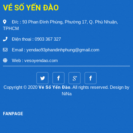
VÉ SỐ YẾN ĐÀO
Đ/c : 93 Phan Đình Phùng, Phường 17, Q. Phú Nhuận,
TPHCM
Điện thoại : 0903 367 327
Email : yendao93phandinhphung@gmail.com
Web : vesoyendao.com
Copyright © 2020
Vé Số Yến Đào
. All rights reserved. Design by
NiNa
FANPAGE