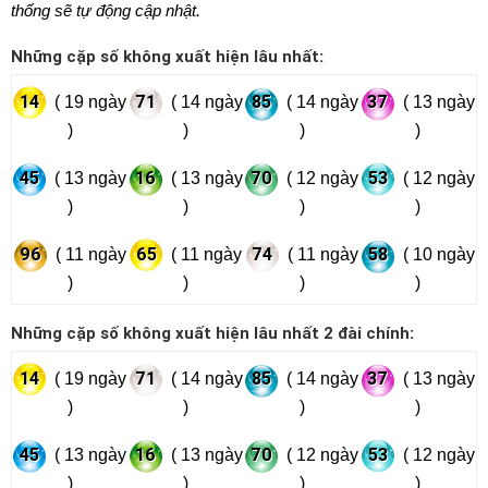
thống sẽ tự động cập nhật.
Những cặp số không xuất hiện lâu nhất:
14
71
85
37
( 19 ngày
( 14 ngày
( 14 ngày
( 13 ngày
)
)
)
)
45
16
70
53
( 13 ngày
( 13 ngày
( 12 ngày
( 12 ngày
)
)
)
)
96
65
74
58
( 11 ngày
( 11 ngày
( 11 ngày
( 10 ngày
)
)
)
)
Những cặp số không xuất hiện lâu nhất 2 đài chính:
14
71
85
37
( 19 ngày
( 14 ngày
( 14 ngày
( 13 ngày
)
)
)
)
45
16
70
53
( 13 ngày
( 13 ngày
( 12 ngày
( 12 ngày
)
)
)
)