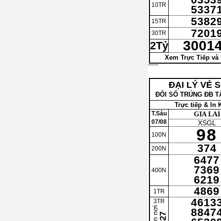
10TR
5337
5382
15TR
7201
30TR
3001
2Tỷ
Xem Trực Tiếp và 
ĐẠI LÝ VÉ 
ĐỔI SỐ TRÚNG ĐB TẬ
Trực tiếp & In
T.Sáu
GIA LAI
07/08
XSGL
98
100N
374
200N
6477
7369
400N
6219
4869
1TR
4613
3TR
8847