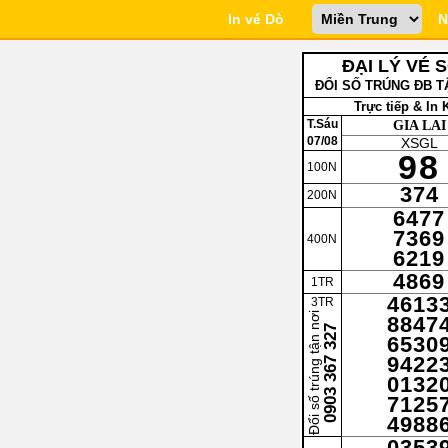
In vé Dò
N
ĐẠI LÝ VÉ 
ĐỔI SỐ TRÚNG ĐB TẬ
Trực tiếp & In
T.Sáu
GIA LAI
07/08
XSGL
98
100N
374
200N
6477
7369
400N
6219
4869
1TR
4613
3TR
Đổi số trúng tận nơi
8847
0903 367 327
6530
9422
0132
7125
4988
0353