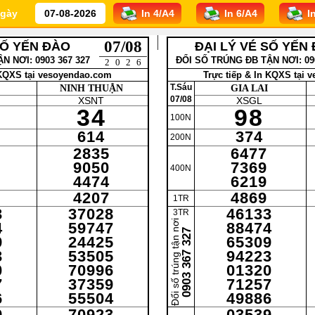
gày
07/08
SỐ YẾN ĐÀO
ĐẠI LÝ VÉ SỐ YẾN
N NƠI: 0903 367 327
ĐỔI SỐ TRÚNG ĐB TẬN NƠI: 090
2026
 KQXS tại vesoyendao.com
Trực tiếp & In KQXS tại
T.Sáu
NINH THUẬN
GIA LAI
07/08
XSNT
XSGL
34
98
100N
614
374
200N
2835
6477
9050
7369
400N
4474
6219
4207
4869
1TR
3
37028
46133
3TR
Đổi số trúng tận nơi
4
59747
88474
0903 367 327
9
24425
65309
3
53505
94223
0
70996
01320
7
37359
71257
6
55504
49886
9
70923
03539