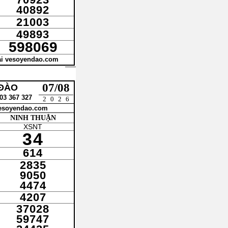
40892
21003
49893
598069
tại vesoyendao.com
07/08
 ĐÀO
3 367 327
2026
 vesoyendao.com
NINH THUẬN
XSNT
34
614
2835
9050
4474
4207
37028
59747