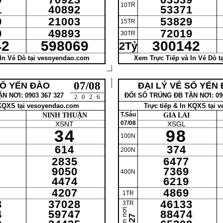
10TR
1
40892
53371
9
21003
53829
15TR
9
49893
72019
30TR
42
598069
300142
2Tỷ
In Vé Dò tại vesoyendao.com
Xem Trực Tiếp và In Vé Dò 
07/08
SỐ YẾN ĐÀO
ĐẠI LÝ VÉ SỐ YẾN
N NƠI: 0903 367 327
ĐỔI SỐ TRÚNG ĐB TẬN NƠI: 090
2026
 KQXS tại vesoyendao.com
Trực tiếp & In KQXS tại
T.Sáu
NINH THUẬN
GIA LAI
07/08
XSNT
XSGL
34
98
100N
614
374
200N
2835
6477
9050
7369
400N
4474
6219
4207
4869
1TR
3
37028
46133
3TR
4
59747
88474