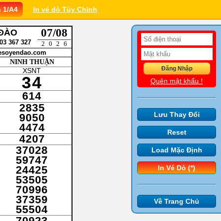
In vé dò Tùy Chỉnh
07/08
 ĐÀO
3 367 327
2026
 vesoyendao.com
NINH THUẬN
XSNT
34
Quên mật khẩu !
614
2835
Lưu Thay Đổi
9050
4474
Reset
4207
37028
Load Mặc Định
59747
24425
In Vé Dò (*)
53505
70996
37359
Về Trang Chủ
55504
70923